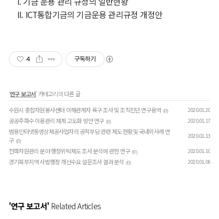
I. 기금 운용 관리 규정의 일반현황
II. ICT통합기금의 기금운용 관리규정 개정안
4
구독하기
'
연구 보고서
' 카테고리의 다른 글
수원시 종합자원봉사센터 이해관계자 욕구 조사 및 조직진단 연구용역
2020.01.20
(0)
공공주파수 이용관리 체계 고도화 방안 연구
2020.01.17
(0)
범용인터넷동영상제공사업자의 공적부담 관련 제도 현황및 국내외사례 연
2020.01.13
구
(0)
전파자원관리 분야 행정위탁제도 조사 분석에 관한 연구
2020.01.10
(0)
경기북부지역 사법행정 개선수요 설문조사 결과 분석
2020.01.08
(0)
'연구 보고서'
Related Articles