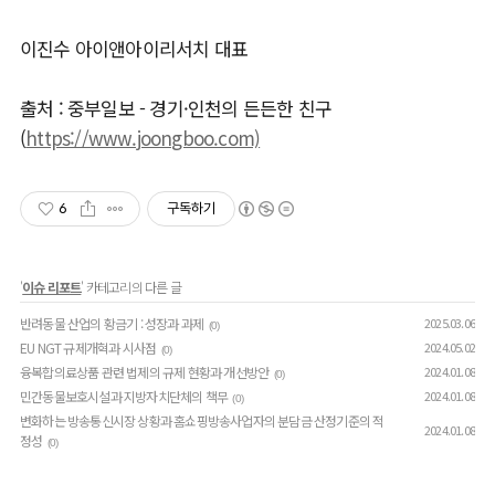
이진수 아이앤아이리서치 대표
출처 : 중부일보 - 경기·인천의 든든한 친구
(
https://www.joongboo.com)
6
구독하기
'
이슈 리포트
' 카테고리의 다른 글
반려동물 산업의 황금기 : 성장과 과제
2025.03.06
(0)
EU NGT 규제개혁과 시사점
2024.05.02
(0)
융복합의료상품 관련 법제의 규제 현황과 개선방안
2024.01.08
(0)
민간동물보호시설과 지방자치단체의 책무
2024.01.08
(0)
변화하는 방송통신시장 상황과 홈쇼핑방송사업자의 분담금 산정기준의 적
2024.01.08
정성
(0)