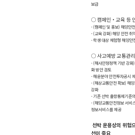
보급
○
캠페인
‧
교육 등 
- (
캠페인 및 홍보
)
해양안전
- (
교육 강화
)
해양 안전 취
-
학생 대상 체험형 해양안
○
사고예방 교통관리
- (
해사안정정책 기반 강화
화 방안 검토
-
해운분야 안전투자공시 제
- (
해상교통안전 확보
)
해양
강화
-
기존 선박 출항통제기준의
- (
해양교통안전정보 서비
정보서비스를 제공
선박 운용상의 위험으
선이 중요