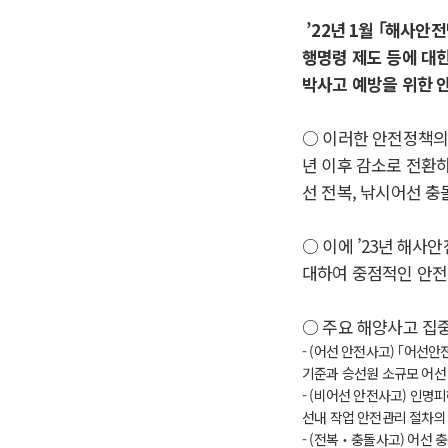
’22
년
1
월
｢
해사안전
행명령 제도 등에 대
박사고 예방을 위한 
○
이러한 안전정책
년 이후 감소로 전환
선 전복
,
낚시어선 충
○
이에
’23
년 해사
대하여 중점적인 안전
○
주요 해양사고 집
- (
어선 안전사고
)
｢
어선안
기준과 승선원 소규모 어선
- (
비어선 안전사고
)
인명피
선내 작업 안전관리 절차의
- (
전복
‧
충돌사고
)
어선 충