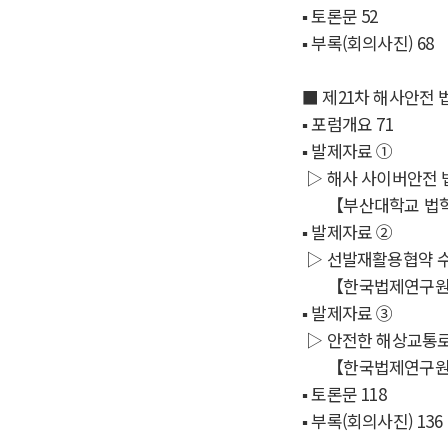
▪
토론문
52
▪
부록
(
회의사진
)
68
■
제
21
차 해사안전 
▪
포럼개요
71
▪
발제자료
①
▷
해사 사이버안전 
【
부산대학교 법
▪
발제자료
②
▷
선발재활용협약 
【
한국법제연구
▪
발제자료
③
▷
안전한 해상교통로
【
한국법제연구
▪
토론문
118
▪
부록
(
회의사진
)
136