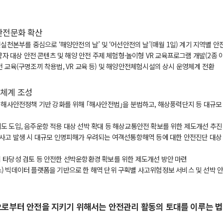
안전문화 확산
실천본부를 중심으로
‘
해양안전의 날
’
및
‘
어선안전의 날
’(
매월
1
일
)
계기 지역별 안
약자 대상 안전 콘텐츠 및 해양 안전 주제 체험형
·
놀이형
VR
교육프로그램 개발
(2
종 
전 교육
(
구명조끼 착용법
, VR
교육 등
)
및 해양안전체험시설의 상시 운영체계 전환
체계 조성
)
해사안전정책 기반 강화를 위해
｢
해사안전법
｣
을 분법하고
,
해상풍력단지 등 대규모
도 도입
,
음주운항 적용 대상 선박 확대 등 해상교통안전 확보를 위한 제도개선 추진
사고 발생 시 대규모 인명피해가 우려되는 여객선통항해역 등에 대한 안전진단 대상
 타당성 검토 등 안전한 선박운항환경 확보를 위한 제도개선 방안 마련
스
)
빅데이터 플랫폼을 기반으로 한 해역 단위 구획별 사고위험정보 서비스 및 선박 
로부터 안전을 지키기 위해서는 안전관리 활동의 토대를 이루는 법