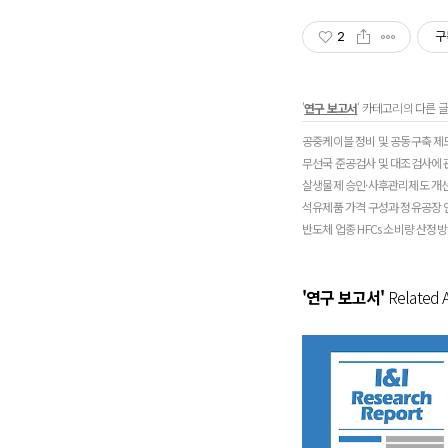
2
구
'
연구 보고서
' 카테고리의 다른 글
공중케이블 정비 및 공동구축 제
무선국 준공검사 및 대조검사에 
살생물제 승인·사후관리제도 개
석유제품 가격 구성과 정유공장 
반도체 업종 HFCs 소비량 산정
'연구 보고서'
Related A