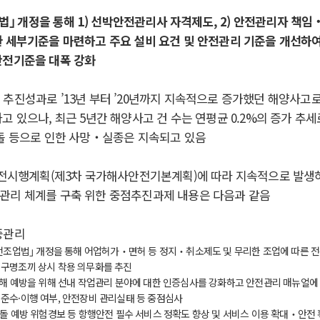
법
｣
개정을 통해
1)
선박안전관리사 자격제도
, 2)
안전관리자 책임
한 세부기준을 마련하고 주요 설비 요건 및 안전관리 기준을 개선하
안전기준을 대폭 강화
의 추진성과로
’13
년 부터
’20
년까
지 지속적으로 증가했던
해양사고로
하고 있으나
,
최근
5
년간 해양사고 건 수는 연평균
0.2%
의 증가 추세
돌 등으로 인한 사망
‧
실종은 지속되고 있음
안전시행계획
(
제
3
차 국가해사안전기본계획
)
에 따라 지속적으로 발생
관리 체계를 구축 위한 중점추진과제 내용은 다음과 같음
중관리
전조업법
｣
개정을 통해 어업허가
‧
면허 등 정지
‧
취소제도 및 무리한 조업에 따른 
 구명조끼 상시 착용 의무화를 추진
해 예방을 위해 선내 작업관리 분야에 대한 인증심사를 강화하고 안전관리 매뉴얼에
 준수
·
이행 여부
,
안전장비 관리실태 등 중점심사
돌 예방 위험경보 등 항행안전 필수 서비스 정확도 향상 및 서비스 이용 확대
‧
안전 