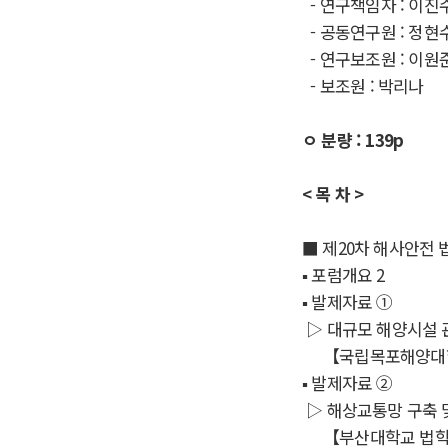
- 연구책임자 : 이진
- 공동연구원 : 정현
- 연구보조원 : 이원
- 보조원 : 박리나
ㅇ 분량 : 139p
< 목 차 >
■
제
20
차 해사안전 
▪
포럼개요
2
▪
발제자료
①
▷
대규모 해양시설 
【
국립목포해양
▪
발제자료
②
▷
해상교통망 구축 
【
부산대학교 법