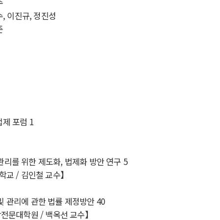
수
수, 이진규, 정진성
준
법제 포럼
1
관리를 위한 제도화
,
법제화 방안 연구
5
대학교
/
김인철 교수
】
및 관리에 관한 법률 제정방안
40
학전문대학원
/
백옥선 교수
】