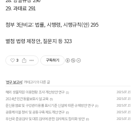
29.
과태료
291
첨부
3
단비교
:
법률
,
시행령
,
시행규칙
(
안
)
295
별첨 법령 제정안
,
질문지 등
323
3
구독하기
'
연구 보고서
' 카테고리의 다른 글
해외 생물자원 이용현황 조사 개선방안 연구
2025.07.15
(1)
2024년 민간동물보호시설 교육
2025.07.15
(5)
문신용염료 및 구강관리용품 표시기준 신설에 따른 규제방안 연구
2025.07.15
(3)
공중케이블 정비 및 공동구축 제도개선 연구
2025.07.15
(0)
무선국 준공검사 및 대조검사에 관한 검사제도 합리화 방안
2025.07.15
(0)