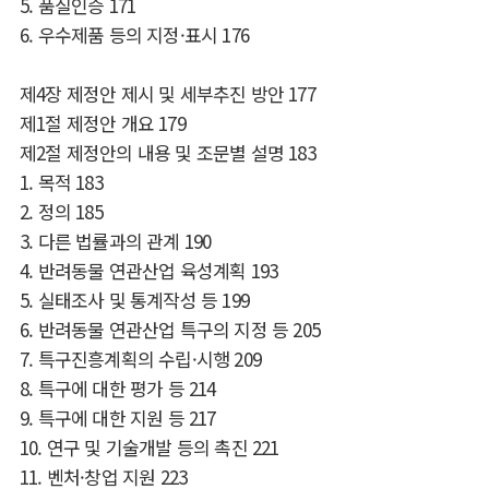
5.
품질인증
171
6.
우수제품 등의 지정
·
표시
176
제
4
장 제정안 제시 및 세부추진 방안
177
제
1
절 제정안 개요
179
제
2
절 제정안의 내용 및 조문별 설명
183
1.
목적
183
2.
정의
185
3.
다른 법률과의 관계
190
4.
반려동물 연관산업 육성계획
193
5.
실태조사 및 통계작성 등
199
6.
반려동물 연관산업 특구의 지정 등
205
7.
특구진흥계획의 수립
·
시행
209
8.
특구에 대한 평가 등
214
9.
특구에 대한 지원 등
217
10.
연구 및 기술개발 등의 촉진
221
11.
벤처
·
창업 지원
223