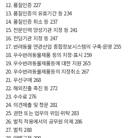
12.
품질인증
227
13.
품질인증의 유효기간 등
234
14.
품질인증 취소 등
237
15.
전문인력 양성기관 지정 등
241
16.
전담기관 지정 등
247
17.
반려동물 연관산업 종합정보시스템의 구축
·
운영
255
18.
우수반려동물제품 등의 지정
·
표시
259
19.
우수반려동물제품등에 대한 지원
265
20.
우수반려동물제품등의 지정취소
267
21.
우선구매
268
22.
해외진출 촉진 등
272
23.
수수료
276
24.
의견제출 및 청문
281
25.
권한 또는 업무의 위임
·
위탁
283
26.
벌칙 적용에서의 공무원 의제
286
27.
벌칙
288
28.
양벌규정
290