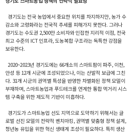
경기도 스마트농업 정책의 전략적 필요성
경기도는 전국 농업에서 중요한 위치를 차지하지만
,
농가 수
감소와 고령화라는 전국적
추세를 피해가지 못한다
.
그러나
경기도는 수도권
2,500
만 소비자와 인접한 지리적 이점
,
전국
최고 수준의
ICT
인프라
,
도농복합 구조라는 독특한 강점을
보유한다
.
2020~2023
년 경기도에는
66
개소의 스마트팜이 파주
,
이천
,
안성 등
12
개 시군에 조성되었으나
,
이는 산발적 보급에 그친
다
. 31
개 시군의 권역별 특성을 반영한 차별화된 정책 모델이
부재하며
,
스마트농업과 푸드테크를 연계한 통합 먹거리 시스
템 구축을 위한 제도적 기반이 미흡하다
.
경기도가 스마트농업 선도 지역으로 도약하기 위해서는 글
로벌 선진 모델의 전략적 벤
치마킹
,
권역별 맞춤형 정책 설계
,
청년농 유입을 위한 혁신 생태계 조성이 필요하다
.
특히
생산