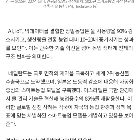
러 → 2025년 220억 달러, 연평균 9.8% 성장(출처: 2025년 스마트농업 시장 현황과
정책·기술 동향, FMI, Technavio 등)
AI, IoT,
빅데이터를 결합한 정밀농업은 물 사용량을
90%
감
소시키고
,
생산량을 전통
농업 대비
10~20
배 증가시키는 성과
를 보인다
.
이는 단순한 기술 혁신을 넘어 농업 생태계
전체의
구조 변화를 의미한다
.
네덜란드는 국토 면적의 제약을 극복하고 세계
2
위 농산물
수출국으로 도약했으며
,
일본은
노동력 감소에 대응해 자동화
중심의 스마트농업 모델을 구축했다
.
이스라엘은 극한
환경에
서 물 관리 기술을 혁신해 농업용수의
85%
를 재활용한다
.
이
러한 글로벌 선진 사례는 각국이
자국의 농업 환경과 정책 목
표에 맞는 차별화된 스마트농업 모델을 개발하고 있음을 보여
준다
.