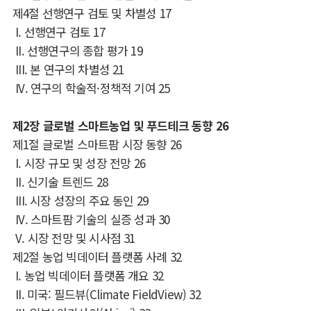
제
4
절 선행연구 검토 및 차별성
17
I.
선행연구 검토
17
II.
선행연구의 종합 평가
19
III.
본 연구의 차별성
21
IV.
연구의 학술적
·
정책적 기여
25
제
2
장 글로벌 스마트농업 및 푸드테크 동향
26
제
1
절 글로벌 스마트팜 시장 동향
26
I.
시장 규모 및 성장 전망
26
II.
신기술 트렌드
28
III.
시장 성장의 주요 동인
29
IV.
스마트팜 기술의 실증 성과
30
V.
시장 전망 및 시사점
31
제
2
절 농업 빅데이터 플랫폼 사례
32
I.
농업 빅데이터 플랫폼 개요
32
II.
미국
:
필드뷰
(Climate FieldView)
32