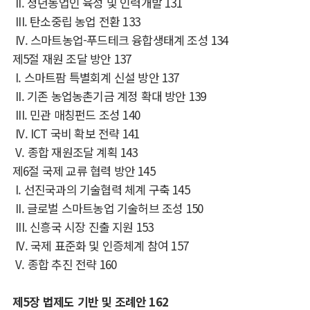
II.
청년농업인 육성 및 인력개발
131
III.
탄소중립 농업 전환
133
IV.
스마트농업
-
푸드테크 융합생태계 조성
134
제
5
절 재원 조달 방안
137
I.
스마트팜 특별회계 신설 방안
137
II.
기존 농업농촌기금 계정 확대 방안
139
III.
민관 매칭펀드 조성
140
IV. ICT
국비 확보 전략
141
V.
종합 재원조달 계획
143
제
6
절 국제 교류 협력 방안
145
I.
선진국과의 기술협력 체계 구축
145
II.
글로벌 스마트농업 기술허브 조성
150
III.
신흥국 시장 진출 지원
153
IV.
국제 표준화 및 인증체계 참여
157
V.
종합 추진 전략
160
제
5
장 법제도 기반 및 조례안
162