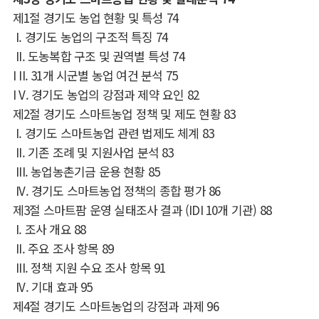
제
1
절 경기도 농업 현황 및 특성
74
I.
경기도 농업의 구조적 특징
74
II.
도농복합 구조 및 권역별 특성
74
I II. 31
개 시군별 농업 여건 분석
75
I V.
경기도 농업의 강점과 제약 요인
82
제
2
절 경기도 스마트농업 정책 및 제도 현황
83
I.
경기도 스마트농업 관련 법제도 체계
83
II.
기존 조례 및 지원사업 분석
83
III.
농업농촌기금 운용 현황
85
IV.
경기도 스마트농업 정책의 종합 평가
86
제
3
절 스마트팜 운영 실태조사 결과
(IDI 10
개 기관
)
88
I.
조사 개요
88
II.
주요 조사 항목
89
III.
정책 지원 수요 조사 항목
91
IV.
기대 효과
95
제
4
절 경기도 스마트농업의 강점과 과제
96