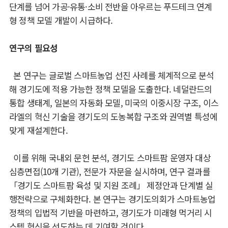
단계를 넘어 가공
·
유통
·
소비 전반을 아우르는 푸드테크 연계
형 정책 모델 개발이 시급하다
.
연구의 필요성
본 연구는 글로벌 스마트농업 선진 사례를 체계적으로 분석
해 경기도에 적용 가능한 정책 모델을 도출한다
.
네덜란드의
통합 생태계
,
일본의 자동화 모델
,
미국의 이중시장
구조
,
이스
라엘의 혁신 기술을 경기도의 도농복합 구조와 권역별 특성에
맞게 재설계한다
.
이를 위해 국내외 문헌 분석
,
경기도 스마트팜 운영자 대상
심층면접
(10
개 기관
),
전문가 자문을 실시하며
,
연구 결과를
「
경기도 스마트팜 육성 및 지원 조례
」
제정안과 단계별 실
행전략으로 구체화한다
.
본 연구는 경기도의회가 스마트농업
정책의 입법적 기반을 마련하고
,
경기도가 미래형 먹거리 시
스템 혁신을 선도하는 데 기여할 것이다
.