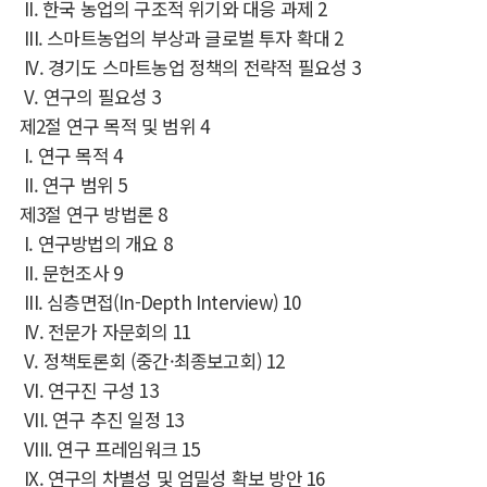
II.
한국 농업의 구조적 위기와 대응 과제
2
III.
스마트농업의 부상과 글로벌 투자 확대
2
IV.
경기도 스마트농업 정책의 전략적 필요성
3
V.
연구의 필요성
3
제
2
절 연구 목적 및 범위
4
I.
연구 목적
4
II.
연구 범위
5
제
3
절 연구 방법론
8
I.
연구방법의 개요
8
II.
문헌조사
9
III.
심층면접
(In-Depth Interview)
10
IV.
전문가 자문회의
11
V.
정책토론회
(
중간
·
최종보고회
)
12
VI.
연구진 구성
13
VII.
연구 추진 일정
13
VIII.
연구 프레임워크
15
IX.
연구의 차별성 및 엄밀성 확보 방안
16