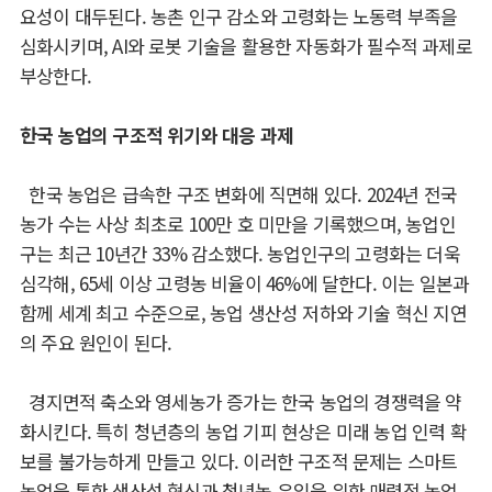
요성이 대두된다
.
농촌 인구 감소와 고령화는 노동력 부족을
심화시키며
, AI
와 로봇 기술을 활용한 자동화가 필수적 과제로
부상한다
.
한국 농업의 구조적 위기와 대응 과제
한국 농업은 급속한 구조 변화에 직면해 있다
. 2024
년 전국
농가 수는 사상 최초로
100
만 호 미만을 기록했으며
,
농업인
구는 최근
10
년간
33%
감소했다
.
농업인구의 고령화는 더욱
심각해
, 65
세 이상 고령농 비율이
46%
에 달한다
.
이는 일본과
함께 세계 최고 수준으로
,
농업 생산성 저하와 기술 혁신 지연
의 주요 원인이 된다
.
경지면적 축소와 영세농가 증가는 한국 농업의 경쟁력을 약
화시킨다
.
특히 청년층의
농업 기피 현상은 미래 농업 인력 확
보를 불가능하게 만들고 있다
.
이러한 구조적 문제는
스마트
농업을 통한 생산성 혁신과 청년농 유입을 위한 매력적 농업