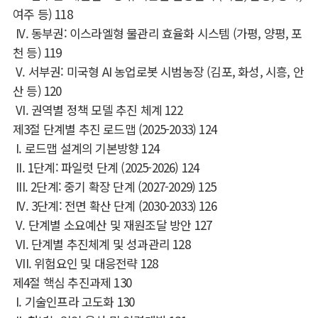
여주 등
)
118
IV.
동부권
:
이스라엘형 물관리 효율화 시스템
(
가평
,
양평
,
포
천 등
)
119
V.
서부권
:
미국형
AI
농업로봇 시범농장
(
김포
,
화성
,
시흥
,
안
산 등
)
120
VI.
권역별 정책 모델 추진 체계
122
제
3
절 단계별 추진 로드맵
(2025-2033)
124
I.
로드맵 설계의 기본방향
124
II. 1
단계
:
파일럿 단계
(2025-2026)
124
III. 2
단계
:
중기 확장 단계
(2027-2029)
125
IV. 3
단계
:
전면 확산 단계
(2030-2033)
126
V.
단계별 소요예산 및 재원조달 방안
127
VI.
단계별 추진체계 및 성과관리
128
VII.
위험요인 및 대응전략
128
제
4
절 핵심 추진과제
130
I.
기술인프라 고도화
130