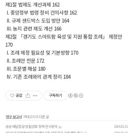
제
1
절 법제도 개선과제
162
I.
중앙정부 법령 정비 건의사항
162
II.
규제 샌드박스 도입 방안
164
III.
농지 관련 제도 개선
166
제
2
절
「
경기도 스마트팜 육성 및 지원 통합 조례
」
제정안
170
I.
조례 제정 필요성 및 기본방향
170
II.
조례안 전문
172
III.
조문별 해설
180
IV.
기존 조례와의 관계 정리
184
공감
구독하기
'
연구 보고서
' 카테고리의 다른 글
공공 배달앱 운영 활성화 정책 연구용역
2026.01.21
(1)
2025년 지역영상미디어센터 공동사업 프로그램 개발 연구
2026.01.21