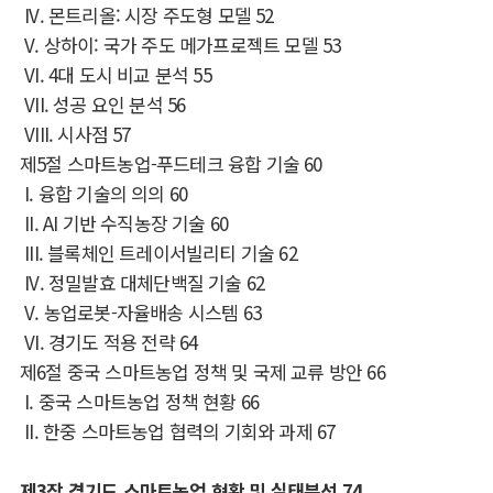
IV.
몬트리올
:
시장 주도형 모델
52
V.
상하이
:
국가 주도 메가프로젝트 모델
53
VI. 4
대 도시 비교 분석
55
VII.
성공 요인 분석
56
VIII.
시사점
57
제
5
절 스마트농업
-
푸드테크 융합 기술
60
I.
융합 기술의 의의
60
II. AI
기반 수직농장 기술
60
III.
블록체인 트레이서빌리티 기술
62
IV.
정밀발효 대체단백질 기술
62
V.
농업로봇
-
자율배송 시스템
63
VI.
경기도 적용 전략
64
제
6
절 중국 스마트농업 정책 및 국제 교류 방안
66
I.
중국 스마트농업 정책 현황
66
II.
한중 스마트농업 협력의 기회와 과제
67
제
3
장 경기도 스마트농업 현황 및 실태분석
74