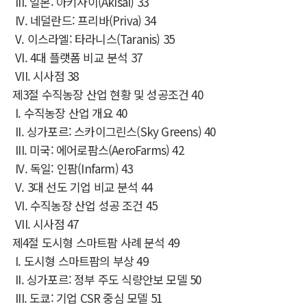
III.
일본
:
아키사이
(Akisai)
33
IV.
네덜란드
:
프리바
(Priva)
34
V.
이스라엘
:
타라니스
(Taranis)
35
VI. 4
대 플랫폼 비교 분석
37
VII.
시사점
38
제
3
절 수직농장 산업 현황 및 성공조건
40
I.
수직농장 산업 개요
40
II.
싱가포르
:
스카이그린스
(Sky Greens)
40
III.
미국
:
에어로팜스
(AeroFarms)
42
IV.
독일
:
인팜
(Infarm)
43
V. 3
대 선도 기업 비교 분석
44
VI.
수직농장 산업 성공 조건
45
VII.
시사점
47
제
4
절 도시형 스마트팜 사례 분석
49
I.
도시형 스마트팜의 부상
49
II.
싱가포르
:
정부 주도 식량안보 모델
50
III.
도쿄
:
기업
CSR
중심 모델
51