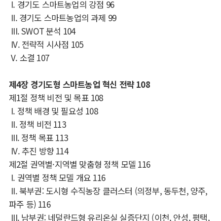
I.
경기도 스마트농업의 강점
96
II.
경기도 스마트농업의 과제
99
III. SWOT
분석
104
IV.
전략적 시사점
105
V.
소결
107
제
4
장 경기도형 스마트농업 혁신 전략
108
제
1
절 정책 비전 및 목표
108
I.
정책 배경 및 필요성
108
II.
정책 비전
113
III.
정책 목표
113
IV.
추진 방향
114
제
2
절 권역별
·
지역별 맞춤형 정책 모델
116
I.
권역별 정책 모델 개요
116
II.
북부권
:
도시형 수직농장 클러스터
(
의정부
,
동두천
,
양주
,
파주 등
)
116
III.
남부권
:
네덜란드형 유리온실 실증단지
(
이천
,
안성
,
평택
,