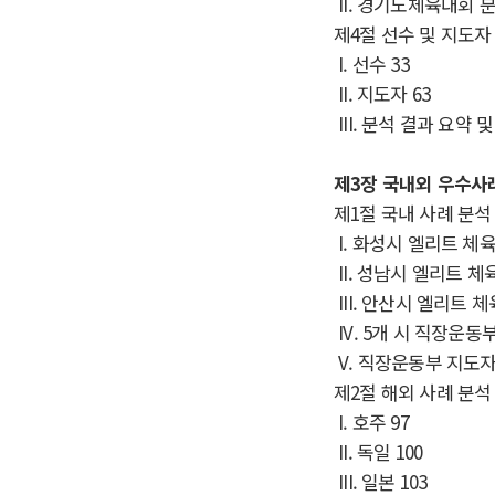
II.
경기도체육대회 
제
4
절 선수 및 지도자
I.
선수
33
II.
지도자
63
III.
분석 결과 요약 및
제
3
장 국내외 우수사
제
1
절 국내 사례 분석
I.
화성시 엘리트 체육
II.
성남시 엘리트 체육
III.
안산시 엘리트 체
IV. 5
개 시 직장운동부
V.
직장운동부 지도자
제
2
절 해외 사례 분석
I.
호주
97
II.
독일
100
III.
일본
103