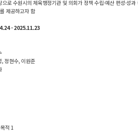
탕으로 수원시의 체육행정기관 및 의회가 정책 수립
·
예산 편성
·
성과 
를 제공하고자 함
.24 - 2025.11.23
수
, 정현수, 이원준
나
 목적
1