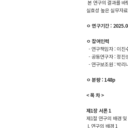
본 연구의 결과를 바
실효성 높은 실무자료
ㅇ 연구기간 : 2025.04
ㅇ 참여인력
- 연구책임자 : 이진
- 공동연구자 :
정진성
- 연구보조원 : 박리
ㅇ 분량 : 148p
< 목 차 >
제
1
장 서론
1
제
1
절 연구의 배경 및
I.
연구의 배경
1