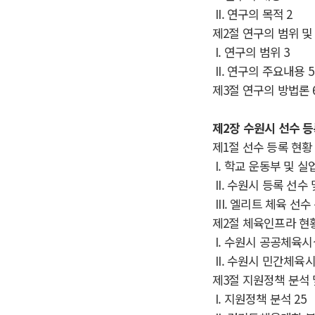
II.
연구의 목적
2
제
2
절 연구의 범위 
I.
연구의 범위
3
II.
연구의 주요내용
5
제
3
절 연구의 방법론
제
2
장 수원시 선수 등
제
1
절 선수 등록 현황
I.
학교 운동부 및 실
II.
수원시 등록 선수 
III.
엘리트 체육 선수
제
2
절 체육인프라 현
I.
수원시 공공체육시
II.
수원시 민간체육시
제
3
절 지원정책 분석
I.
지원정책 분석
25