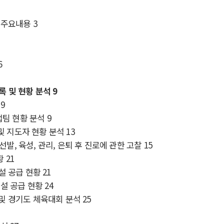
및 주요내용
3
6
록 및 현황 분석
9
9
업팀 현황 분석
9
및 지도자 현황 분석
13
 선발
,
육성
,
관리
,
은퇴 후 진로에 관한 고찰
15
황
21
설 공급 현황
21
설 공급 현황
24
 및 경기도 체육대회 분석
25