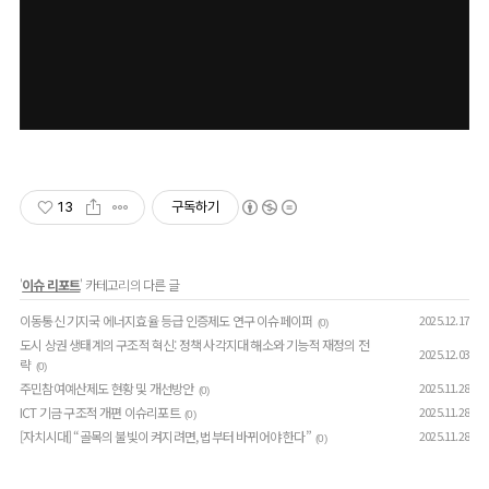
13
구독하기
'
이슈 리포트
' 카테고리의 다른 글
이동통신 기지국 에너지효율 등급 인증제도 연구 이슈페이퍼
2025.12.17
(0)
도시 상권 생태계의 구조적 혁신: 정책 사각지대 해소와 기능적 재정의 전
2025.12.03
략
(0)
주민참여예산제도 현황 및 개선방안
2025.11.28
(0)
ICT 기금 구조적 개편 이슈리포트
2025.11.28
(0)
[자치시대] “골목의 불빛이 켜지려면, 법부터 바뀌어야 한다”
2025.11.28
(0)